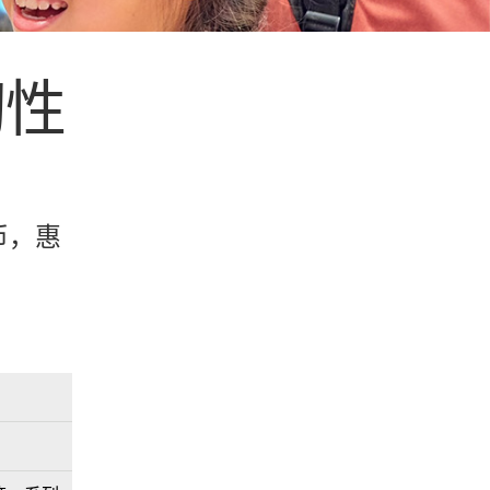
韧性
币，惠